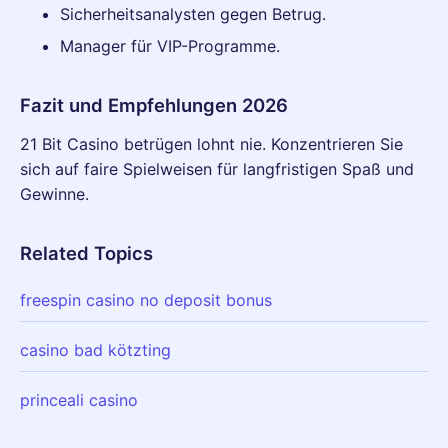
Sicherheitsanalysten gegen Betrug.
Manager für VIP-Programme.
Fazit und Empfehlungen 2026
21 Bit Casino betrügen lohnt nie. Konzentrieren Sie
sich auf faire Spielweisen für langfristigen Spaß und
Gewinne.
Related Topics
freespin casino no deposit bonus
casino bad kötzting
princeali casino