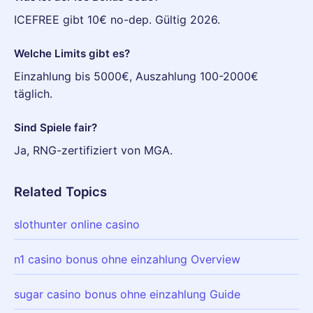
ICEFREE gibt 10€ no-dep. Gültig 2026.
Welche Limits gibt es?
Einzahlung bis 5000€, Auszahlung 100-2000€
täglich.
Sind Spiele fair?
Ja, RNG-zertifiziert von MGA.
Related Topics
slothunter online casino
n1 casino bonus ohne einzahlung Overview
sugar casino bonus ohne einzahlung Guide