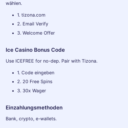
wählen.
1. tizona.com
2. Email Verify
3. Welcome Offer
Ice Casino Bonus Code
Use ICEFREE for no-dep. Pair with Tizona.
1. Code eingeben
2. 20 Free Spins
3. 30x Wager
Einzahlungsmethoden
Bank, crypto, e-wallets.